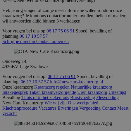
Meer weten over onze kraamzorg dienstverlening?
Heb je nog vragen of zou je meer informatie willen rondom onze
kraamzorg? Je kunt ons contactformulier invullen, bellen of mailen;
wij antwoorden altijd binnen 3 werkdagen.
Voor vragen bel ons op
06 17 75 06 91
Spoed, bevalling of
planning
06 17 10 57 57
Schrijf je direct in
Contact opnemen
Oudeweg 14,
4926BV Lage Zwaluwe
Voor vragen bel ons op:
06 17 75 06 91
Spoed, bevalling of
planning:
06 17 10 57 57
info@newcare-kraamzorg.nl
Onze kraamzorg
Kraamzorg regelen
Natuurlijke kraamzorg
Intakegesprek
Taken kraamverzorgende
Uren kraamzorg
Uitzetlijst
Bevalling
Thuis of in het ziekenhuis
Borstvoeding
Flesvoeding
New Care Kraamzorg
Wie wij zijn
Ons werkgebied
Klachtenprocedure
Vacatures
Ervaringen
Vergoeding
Contact
Meest
gezocht