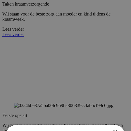
Taken kraamverzorgende
Wij staan voor de beste zorg aan moeder en kind tijdens de
kraamweek.
Lees verder
Lees verder
Eerste opstart
Wij zorgen ervoor dat moeder en baby helemaal geïnstalleerd zijn
thuis.