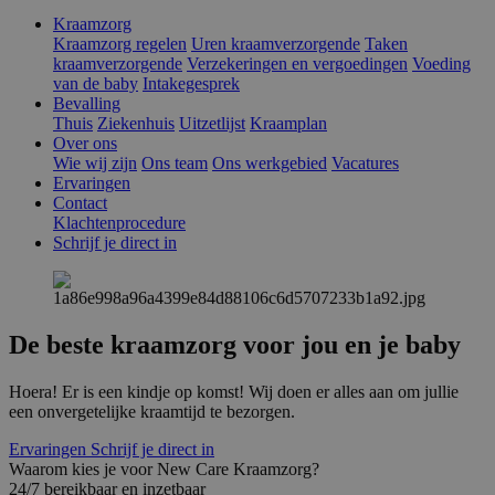
Kraamzorg
Kraamzorg regelen
Uren kraamverzorgende
Taken
kraamverzorgende
Verzekeringen en vergoedingen
Voeding
van de baby
Intakegesprek
Bevalling
Thuis
Ziekenhuis
Uitzetlijst
Kraamplan
Over ons
Wie wij zijn
Ons team
Ons werkgebied
Vacatures
Ervaringen
Contact
Klachtenprocedure
Schrijf je direct in
De beste kraamzorg voor jou en je baby
Hoera! Er is een kindje op komst! Wij doen er alles aan om jullie
een onvergetelijke kraamtijd te bezorgen.
Ervaringen
Schrijf je direct in
Waarom kies je voor New Care Kraamzorg?
24/7 bereikbaar en inzetbaar