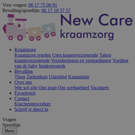
Voor vragen:
06 17 75 06 91
Bevalling/spoedlijn:
06 17 10 57 57
Kraamzorg
Kraamzorg regelen
Uren kraamverzorgende
Taken
kraamverzorgende
Verzekeringen en vergoedingen
Voeding
van de baby
Intakegesprek
Bevalling
Thuis
Ziekenhuis
Uitzetlijst
Kraamplan
Over ons
Wie wij zijn
Ons team
Ons werkgebied
Vacatures
Ervaringen
Contact
Klachtenprocedure
Schrijf je direct in
Vragen
Spoedlijn
Menu