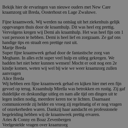
Bekijk hier de ervaringen van nieuwe ouders met New Care
kraamzorg uit Breda, Oosterhout en Lage Zwaluwe.
Fijne kraamweek. Wij werden na ontslag uit het ziekenhuis gelijk
opgevangen thuis door de kraamhulp. Dit was heel erg prettig.
Vervolgens kregen wij Demi als kraamhulp. Het was heel fijn om 1
vast persoon te hebben. Demi is heel lief en zorgzaam. Ze gaf ons
handige tips en straalt een prettige rust uit.
Marije
Breda
Super fijne kraamweek gehad door de fantastische zorg van
Meghann. In alles echt super veel hulp en uitleg gekregen. We
hadden het niet beter kunnen wensen! Mocht er ooit nog een 2e
kindje komen, weten wij wel bij wie we weer kraamzorg zullen
aanvragen
Alice
Breda
Wij hebben een fijne kraamweek gehad en kijken hier met een fijn
gevoel op terug. Kraamhulp Mirella was betrokken en rustig. Zij gaf
duidelijke en deskundige uitleg en nam alle tijd om dingen uit te
legen indien nodig, meerdere keren toe te lichten. Daarnaast
communiceerde zij helder en vroeg zij regelmatig of er nog vragen
of onzekerheden waren. Dankzij haar aandacht en professionele
begeleiding hebben wij de kraamweek prettig ervaren.
Aries & Conny en Boaz
Zevenbergen
Veelgestelde vragen over kraamzorg