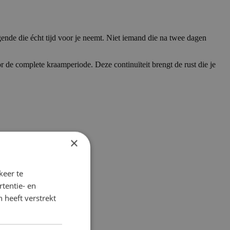
nde die écht tijd voor je neemt. Niet iemand die na twee dagen
de complete kraamperiode. Deze continuïteit brengt de rust die je
×
keer te
tentie- en
 heeft verstrekt