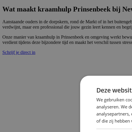
Wat maakt kraamhulp Prinsenbeek bij N
Aanstaande ouders in de dorpskern, rond de Markt of in het buitenge
verdwijnt, maar een professional die jouw gezin leert kennen en begri
Onze manier van kraamhulp in Prinsenbeek en omgeving werkt bewust k
verdient tijdens deze bijzondere tijd en maakt het verschil tussen str
Schrijf je direct in
Deze websit
We gebruiken coo
analyseren. We de
analysepartners,
of die zij hebbe