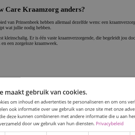
ew Care Kraamzorg anders?
bied van Prinsenbeek hebben allemaal dezelfde wens: een kraamverzorge
jpt wat jullie nodig hebben.
leinschalig. Er is één vaste kraamverzorgende, die begeleidt jou door 
ess en een zorgeloze kraamweek.
e maakt gebruik van cookies.
kies om inhoud en advertenties te personaliseren en om ons ver
len ook informatie over uw gebruik van onze site met onze adver
 die deze kunnen combineren met andere informatie die u aan hen
n verzameld door uw gebruik van hun diensten.
Privacybeleid