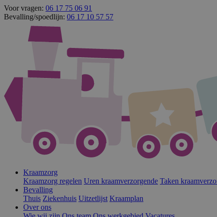
Voor vragen:
06 17 75 06 91
Bevalling/spoedlijn:
06 17 10 57 57
Kraamzorg
Kraamzorg regelen
Uren kraamverzorgende
Taken kraamverzo
Bevalling
Thuis
Ziekenhuis
Uitzetlijst
Kraamplan
Over ons
Wie wij zijn
Ons team
Ons werkgebied
Vacatures