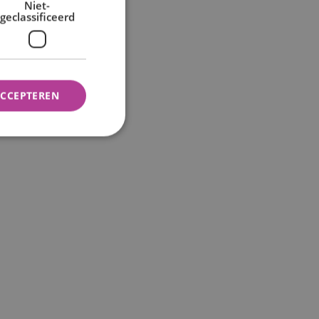
Niet-
geclassificeerd
ACCEPTEREN