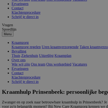
Ervaringen
Contact
Klachtenprocedure
Schrijf je direct in
Vragen
Spoedlijn
Menu
Kraamzorg
Kraamzorg regelen
Uren kraamverzorgende
Taken kraamverzo
Bevalling
Thuis
Ziekenhuis
Uitzetlijst
Kraamplan
Over ons
Wie wij zijn
Ons team
Ons werkgebied
Vacatures
Ervaringen
Contact
Klachtenprocedure
Schrijf je direct in
Kraamhulp Prinsenbeek: persoonlijke bege
Zwanger en op zoek naar betrouwbare kraamhulp in Prinsenbeek? Je ben
voor zo'n belangrijk moment? Bij New Care Kraamzorg kennen we deze